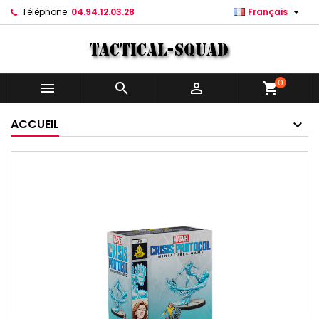

Téléphone:
04.94.12.03.28
Français
0



shopping_cart
ACCUEIL