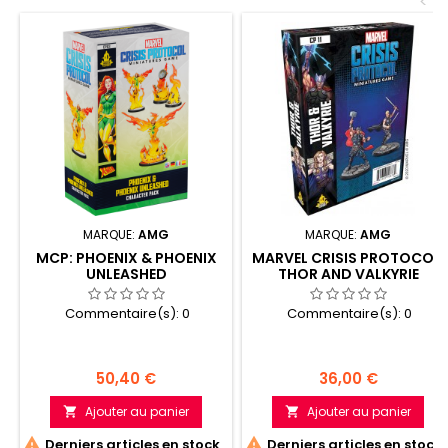
<
MARQUE:
AMG
MARQUE:
AMG
MCP: PHOENIX & PHOENIX
MARVEL CRISIS PROTOCOL:
UNLEASHED
THOR AND VALKYRIE
Commentaire(s):
0
Commentaire(s):
0
Prix
Prix
50,40 €
36,00 €
Ajouter au panier
Ajouter au panier




Derniers articles en stock
Derniers articles en stock