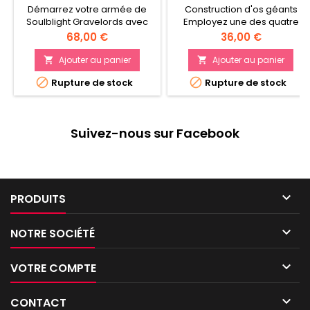
Démarrez votre armée de
Construction d'os géants
Soulblight Gravelords avec
Employez une des quatre
un noyau d'unités solides
compétences au choix
Prix
Prix
68,00 €
36,00 €
Contient de l'infanterie d'élite,
chaque fois que vous
de la cavalerie rapide et un
combattez Traquez et
Ajouter au panier
Ajouter au panier


puissant Wight King pour
abattez votre proie


Rupture de stock
Rupture de stock
diriger vos forces Vous fait
économiser de l'argent par
rapport à l'achat des unités
séparément
Suivez-nous sur Facebook

PRODUITS

NOTRE SOCIÉTÉ

VOTRE COMPTE

CONTACT