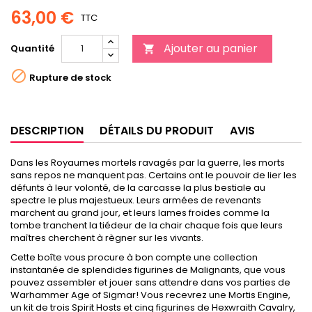
63,00 €
TTC
Ajouter au panier
Quantité


Rupture de stock
DESCRIPTION
DÉTAILS DU PRODUIT
AVIS
Dans les Royaumes mortels ravagés par la guerre, les morts
sans repos ne manquent pas. Certains ont le pouvoir de lier les
défunts à leur volonté, de la carcasse la plus bestiale au
spectre le plus majestueux. Leurs armées de revenants
marchent au grand jour, et leurs lames froides comme la
tombe tranchent la tiédeur de la chair chaque fois que leurs
maîtres cherchent à règner sur les vivants.
Cette boîte vous procure à bon compte une collection
instantanée de splendides figurines de Malignants, que vous
pouvez assembler et jouer sans attendre dans vos parties de
Warhammer Age of Sigmar! Vous recevrez une Mortis Engine,
un kit de trois Spirit Hosts et cinq figurines de Hexwraith Cavalry,