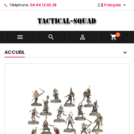

Téléphone:
04.94.12.03.28
Français
0



shopping_cart
ACCUEIL