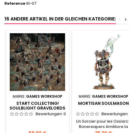
Reference
91-07
16 ANDERE ARTIKEL IN DER GLEICHEN KATEGORIE:
<
>
MARKE:
GAMES WORKSHOP
MARKE:
GAMES WORKSHOP
START COLLECTING!
MORTISAN SOULMASON
SOULBLIGHT GRAVELORDS
Bewertungen:
0
Bewertungen:
0
Un Sorcier pour les Ossiarch
Bonereapers Améliore la
précision des unités amies
Preis
Preis