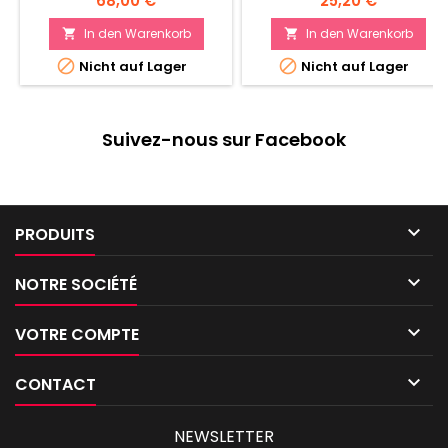
68,00 €
25,20 €
Faites usage des pouvoirs
occultes qui émanent du
In den Warenkorb
In den Warenkorb


Trône Mortek


Nicht auf Lager
Nicht auf Lager
Suivez-nous sur Facebook

PRODUITS

NOTRE SOCIÉTÉ

VOTRE COMPTE

CONTACT
NEWSLETTER