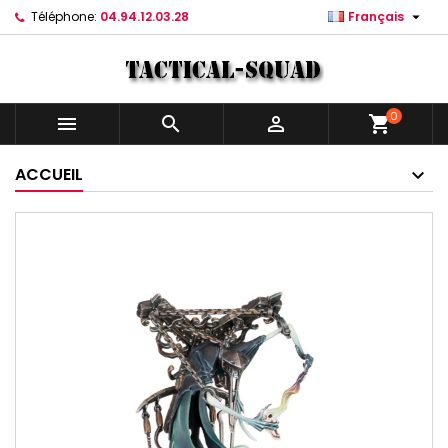

Téléphone:
04.94.12.03.28
Français
0



shopping_cart
ACCUEIL