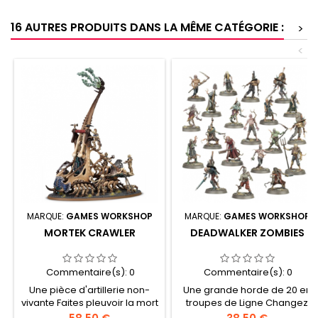
16 AUTRES PRODUITS DANS LA MÊME CATÉGORIE :
>
<
MARQUE:
GAMES WORKSHOP
MARQUE:
GAMES WORKSHOP
MORTEK CRAWLER
DEADWALKER ZOMBIES
Commentaire(s):
0
Commentaire(s):
0
Une pièce d'artillerie non-
Une grande horde de 20 en
vivante Faites pleuvoir la mort
troupes de Ligne Changez
de loin Choisissez parmi un
vos victimes en zombies
Prix
Prix