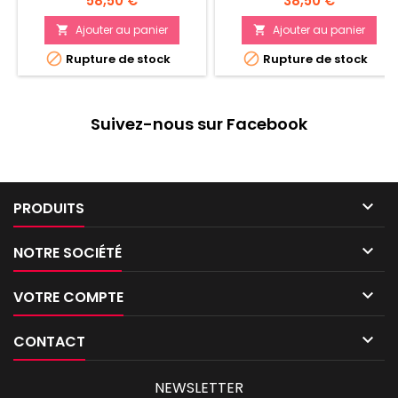
58,50 €
38,50 €
éventail de munitions
supplémentaires Venez à
mortelles
bout des combattants de
Ajouter au panier
Ajouter au panier


qualité sous le poids du


Rupture de stock
Rupture de stock
nombre
Suivez-nous sur Facebook

PRODUITS

NOTRE SOCIÉTÉ

VOTRE COMPTE

CONTACT
NEWSLETTER