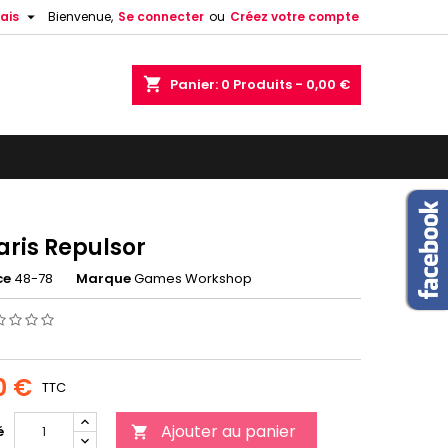

ais
Bienvenue,
Se connecter
ou
Créez votre compte
shopping_cart
Panier:
0
Produits - 0,00 €
aris Repulsor
ce
48-78
Marque
Games Workshop
0 €
TTC
Ajouter au panier
é
