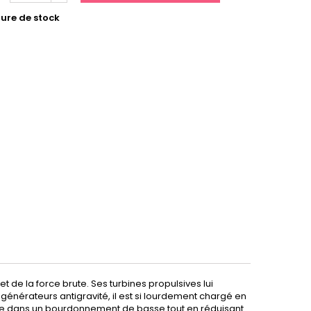
ure de stock
t de la force brute. Ses turbines propulsives lui
 générateurs antigravité, il est si lourdement chargé en
sse dans un bourdonnement de basse tout en réduisant