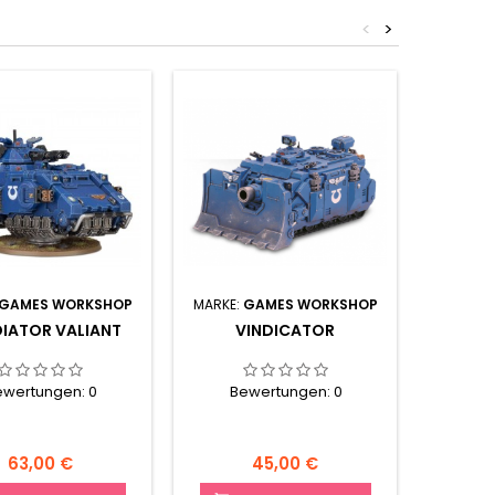
<
>
GAMES WORKSHOP
MARKE:
GAMES WORKSHOP
MARKE:
IATOR VALIANT
VINDICATOR
COPY 
COMMA
R
ewertungen:
0
Bewertungen:
0
Be
Preis
Preis
63,00 €
45,00 €