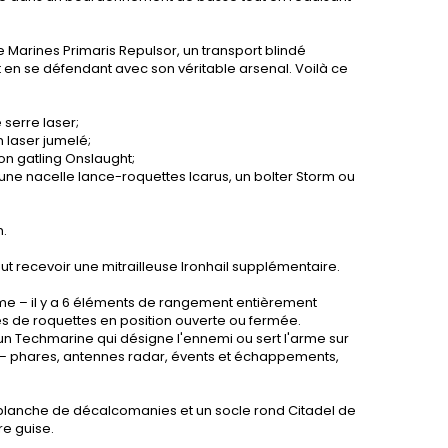
Marines Primaris Repulsor, un transport blindé
 en se défendant avec son véritable arsenal. Voilà ce
 serre laser;
 laser jumelé;
on gatling Onslaught;
r une nacelle lance-roquettes Icarus, un bolter Storm ou
m.
t recevoir une mitrailleuse Ironhail supplémentaire.
me – il y a 6 éléments de rangement entièrement
es de roquettes en position ouverte ou fermée.
 un Techmarine qui désigne l'ennemi ou sert l'arme sur
ux – phares, antennes radar, évents et échappements,
e planche de décalcomanies et un socle rond Citadel de
re guise.