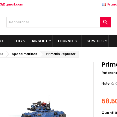
.83@gmail.com
Franç

UX
TCG
AIRSOFT
TOURNOIS
SERVICES
00
Space marines
Primaris Repulsor
Prim
Referen
Note
58,5
Quantit