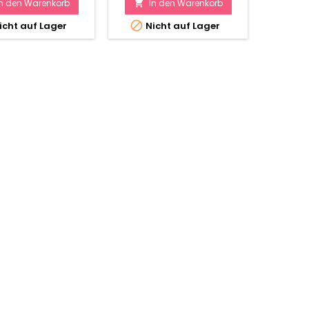
In den Warenkorb
In den Warenkorb
I




icht auf Lager
Nicht auf Lager
Ni