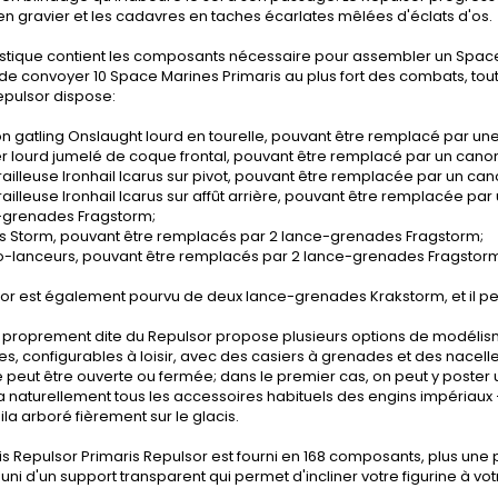
en gravier et les cadavres en taches écarlates mêlées d'éclats d'os.
astique contient les composants nécessaire pour assembler un Space 
e convoyer 10 Space Marines Primaris au plus fort des combats, tout
epulsor dispose:
n gatling Onslaught lourd en tourelle, pouvant être remplacé par une
er lourd jumelé de coque frontal, pouvant être remplacé par un canon
railleuse Ironhail Icarus sur pivot, pouvant être remplacée par un can
railleuse Ironhail Icarus sur affût arrière, pouvant être remplacée pa
-grenades Fragstorm;
ers Storm, pouvant être remplacés par 2 lance-grenades Fragstorm;
o-lanceurs, pouvant être remplacés par 2 lance-grenades Fragstor
or est également pourvu de deux lance-grenades Krakstorm, et il peu
e proprement dite du Repulsor propose plusieurs options de modélis
s, configurables à loisir, avec des casiers à grenades et des nacell
le peut être ouverte ou fermée; dans le premier cas, on peut y poster
 y a naturellement tous les accessoires habituels des engins impéria
uila arboré fièrement sur le glacis.
is Repulsor Primaris Repulsor est fourni en 168 composants, plus un
i d'un support transparent qui permet d'incliner votre figurine à vot