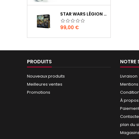
STAR WARS LÉGION : BOÎTE DE BASE CLONE WARS
Prix
99,00 €
PRODUITS
NOTRE 
Nouveaux produits
Livraison
Meilleures ventes
Mentions
Promotions
Conditio
À propos
Paiement
Contact
plan du s
Magasin