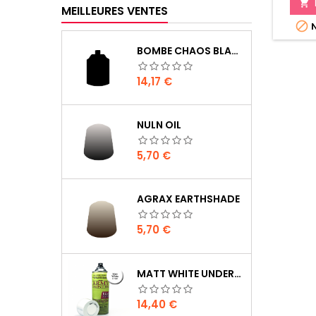

MEILLEURES VENTES

N
BOMBE CHAOS BLACK
Prix
14,17 €
NULN OIL
Prix
5,70 €
AGRAX EARTHSHADE
Prix
5,70 €
MATT WHITE UNDERCOAT
Prix
14,40 €