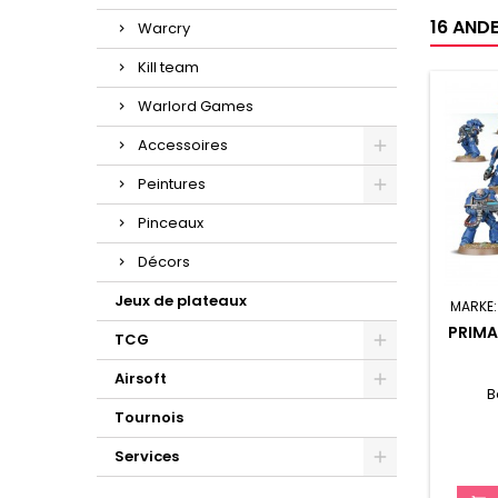
16 ANDE
Warcry
Kill team
Warlord Games
Accessoires
Peintures
Pinceaux
Décors
Jeux de plateaux
MARKE
PRIMA
TCG
Airsoft
B
Tournois
Services