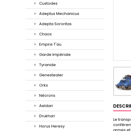
Custodes
Adeptus Mechanicus
Adepta Sororitas
Chaos
Empire T'au
Garde Impériale
Tyranide
Genestealer
Orks
Nécrons
DESCRI
Aeldari
Drukhari
Le transp
confèrent
Horus Heresy
armes et 