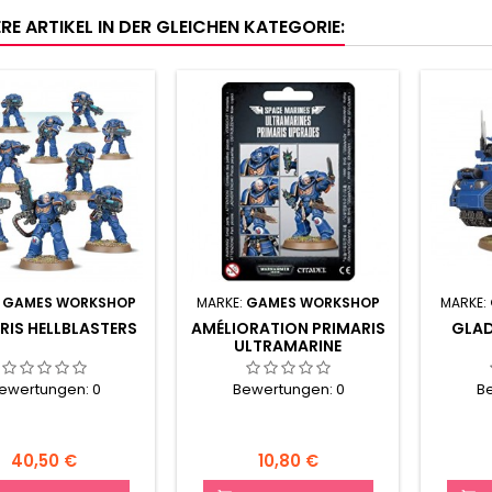
RE ARTIKEL IN DER GLEICHEN KATEGORIE:
:
GAMES WORKSHOP
MARKE:
GAMES WORKSHOP
MARKE:
RIS HELLBLASTERS
AMÉLIORATION PRIMARIS
GLAD
ULTRAMARINE
ewertungen:
0
Bewertungen:
0
B
Preis
Preis
40,50 €
10,80 €