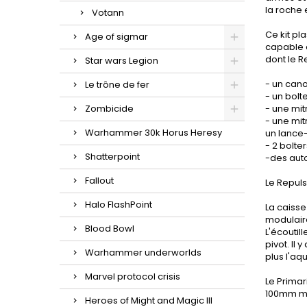
la roche 
Votann
Ce kit pl
Age of sigmar
capable d
dont le R
Star wars Legion
- un cano
Le trône de fer
- un bolt
Zombicide
- une mit
- une mit
Warhammer 30k Horus Heresy
un lance
- 2 bolt
Shatterpoint
-des aut
Fallout
Le Repuls
Halo FlashPoint
La caiss
modulaire
Blood Bowl
L'écoutil
pivot. Il
Warhammer underworlds
plus l'aq
Marvel protocol crisis
Le Primar
100mm mun
Heroes of Might and Magic III