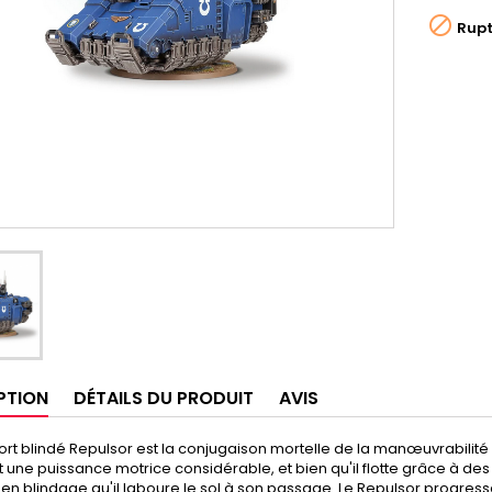

Rupt
PTION
DÉTAILS DU PRODUIT
AVIS
ort blindé Repulsor est la conjugaison mortelle de la manœuvrabilité e
 une puissance motrice considérable, et bien qu'il flotte grâce à des
en blindage qu'il laboure le sol à son passage. Le Repulsor progre