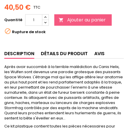
40,50 €
TTC
Ajouter au panier
Quantité


Rupture de stock
DESCRIPTION
DÉTAILS DU PRODUIT
AVIS
Après avoir succombé à la terrible malédiction du Canis Helix,
les Wulfen sont devenus une parodie grotesque des puissants
Space Wolves. L'étrange mal qui les afflige altère leur anatomie
au plus haut point et les rend parfaitement adaptés à la traque,
en leur permettant de pourchasser l'ennemi à une vitesse
surnaturelle, dans un état de fureur berserk constante à peine
contenue. Ils attaquent avec de puissants artéfacts, griffes de
givre, haches, marteaux ou lanceurs de charges explosives
Stormfrag contrôlés par des esprits de la machine vindicatifs.
Quand leurs proches entendent leurs hurlements de guerre, ils
sentent la bête s'éveiller en eux…
Ce kit plastique contient toutes les pièces nécessaires pour