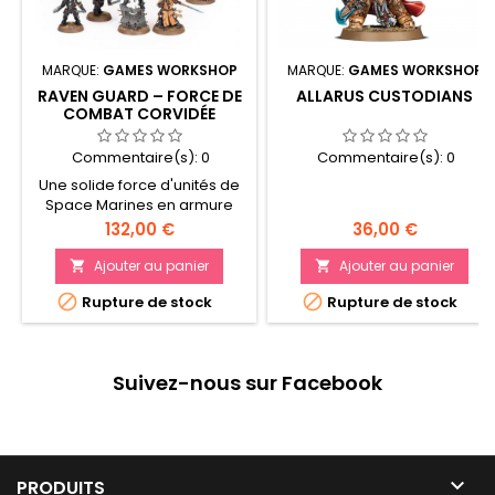
MARQUE:
GAMES WORKSHOP
MARQUE:
GAMES WORKSHOP
RAVEN GUARD – FORCE DE
ALLARUS CUSTODIANS
COMBAT CORVIDÉE
Commentaire(s):
0
Commentaire(s):
0
Une solide force d'unités de
Space Marines en armure
Phobos, incluant le Maître de
Prix
Prix
132,00 €
36,00 €
Chapitre de la Raven Guard,
Kayvaan Shrike Démarrez
Ajouter au panier
Ajouter au panier


une nouvelle armée ou


Rupture de stock
Rupture de stock
agrandissez une collection
existante, tout en faisant des
économies par rapport à un
achat au détail Contient 17
Suivez-nous sur Facebook
figurines en plastique

PRODUITS