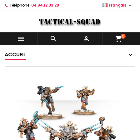

Téléphone:
04.94.12.03.28
Français
0



shopping_cart
ACCUEIL