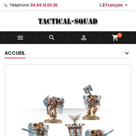

Téléphone:
04.94.12.03.28
Français
0



shopping_cart
ACCUEIL