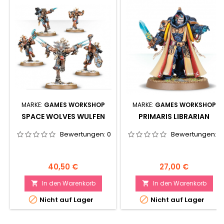
MARKE:
GAMES WORKSHOP
MARKE:
GAMES WORKSHOP
SPACE WOLVES WULFEN
PRIMARIS LIBRARIAN
Bewertungen:
0
Bewertungen:
0
Preis
Preis
40,50 €
27,00 €
In den Warenkorb
In den Warenkorb




Nicht auf Lager
Nicht auf Lager