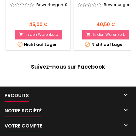
Bewertungen:
0
Bewertungen:
0
Preis
Preis
45,00 €
40,50 €
In den Warenkorb
In den Warenkorb




Nicht auf Lager
Nicht auf Lager
Suivez-nous sur Facebook

PRODUITS

NOTRE SOCIÉTÉ

VOTRE COMPTE