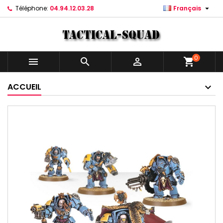

Téléphone:
04.94.12.03.28
Français
0



shopping_cart
ACCUEIL