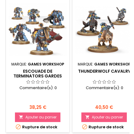
MARQUE:
GAMES WORKSHOP
MARQUE:
GAMES WORKSHOP
ESCOUADE DE
THUNDERWOLF CAVALRY
TERMINATORS GARDES
LOUPS
Commentaire(s):
0
Commentaire(s):
0
Prix
Prix
38,25 €
40,50 €
Ajouter au panier
Ajouter au panier




Rupture de stock
Rupture de stock