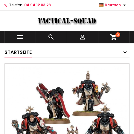

Telefon:
04.94.12.03.28
Deutsch
0



shopping_cart
STARTSEITE