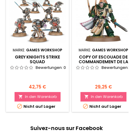
MARKE:
GAMES WORKSHOP
MARKE:
GAMES WORKSHOP
GREY KNIGHTS STRIKE
COPY OF ESCOUADE DE
SQUAD
COMMANDEMENT DE LA
RAVENWING
Bewertungen:
0
Bewertungen:
0
Preis
Preis
42,75 €
29,25 €
In den Warenkorb
In den Warenkorb




Nicht auf Lager
Nicht auf Lager
Suivez-nous sur Facebook