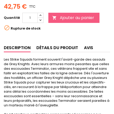
42,75 €
TTC
Ajouter au panier
Quantité


Rupture de stock
DESCRIPTION
DÉTAILS DU PRODUIT
AVIS
Les Strike Squads forment souvent l'avant-garde des assauts
de Grey Knights. Avec leurs armures moins pesantes que celles
des escouades Terminator, ces vétérans frappent vite et sans
faillir en exploitant les failles de la ligne adverse. Dès l'ouverture
des hostilités, un officier Grey Knight dépêche une ou plusieurs
Strike Squads pour capturer les lieux cruciaux et les objectifs-
clés, en recourant à la frappe par téléportation pour atteindre
sans délai les coordonnées les moins accessibles. De telles
escouades sont essentielles – sans leur reconnaissance et
leurs préparatifs, les escouades Terminator seraient pareilles à
un marteau manié à l'aveuglette.