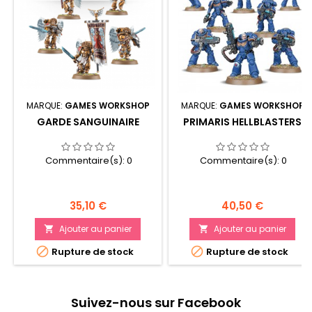
MARQUE:
GAMES WORKSHOP
MARQUE:
GAMES WORKSHOP
GARDE SANGUINAIRE
PRIMARIS HELLBLASTERS
Commentaire(s):
0
Commentaire(s):
0
Prix
Prix
35,10 €
40,50 €
Ajouter au panier
Ajouter au panier




Rupture de stock
Rupture de stock
Suivez-nous sur Facebook