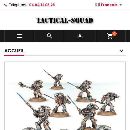

Téléphone:
04.94.12.03.28
Français
0



shopping_cart
ACCUEIL