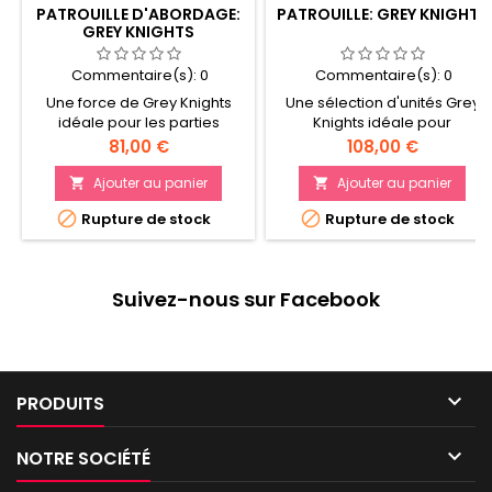
PATROUILLE D'ABORDAGE:
PATROUILLE: GREY KNIGHTS
GREY KNIGHTS
Commentaire(s):
0
Commentaire(s):
0
Une force de Grey Knights
Une sélection d'unités Grey
idéale pour les parties
Knights idéale pour
d'Actions d'Abordage ou
commencer ou agrandir une
Prix
Prix
81,00 €
108,00 €
pour agrandir votre armée
armée Une force au format
Purifiez les space hulks avec
Patrouille en une boîte
Ajouter au panier
Ajouter au panier


le légendaire Castellan
Contient 12 figurines plastique


Rupture de stock
Rupture de stock
Crowe et son infanterie
à assembler
d'élite Contient 16 figurines en
plastique, et vous permet de
faire des économies par
Suivez-nous sur Facebook
rapport à un achat des kits au
détail

PRODUITS

NOTRE SOCIÉTÉ