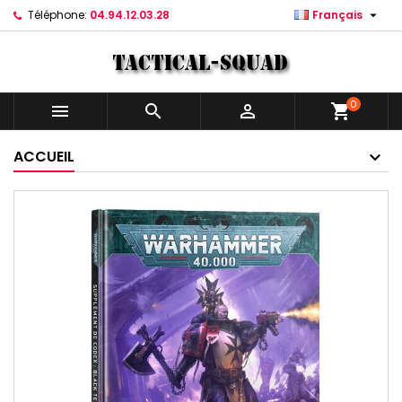

Téléphone:
04.94.12.03.28
Français
0



shopping_cart
ACCUEIL