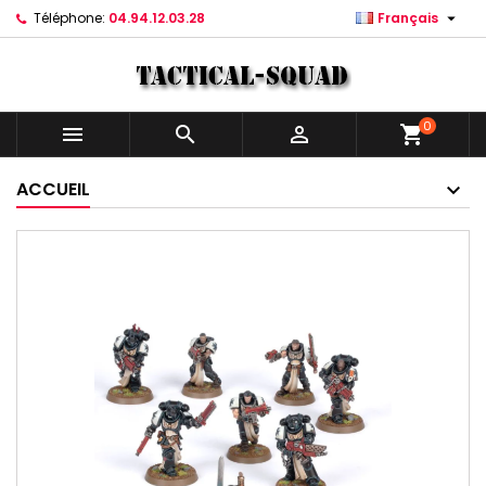

Téléphone:
04.94.12.03.28
Français
0



shopping_cart
ACCUEIL