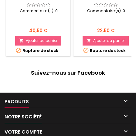
Commentaire(s):
0
Commentaire(s):
0
Prix
Prix
40,50 €
22,50 €
Ajouter au panier
Ajouter au panier




Rupture de stock
Rupture de stock
Suivez-nous sur Facebook

PRODUITS

NOTRE SOCIÉTÉ

VOTRE COMPTE