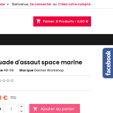

ais
Bienvenue,
Se connecter
ou
Créez votre compte
shopping_cart
Panier:
0
Produits - 0,00 €
uade d'assaut space marine
ce
48-09
Marque
Games Workshop
0 €
TTC
Ajouter au panier
é
