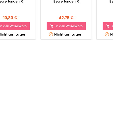
ewertungen:
0
Bewertungen:
0
B
Preis
Preis
10,80 €
42,75 €
In den Warenkorb
In den Warenkorb




icht auf Lager
Nicht auf Lager
N