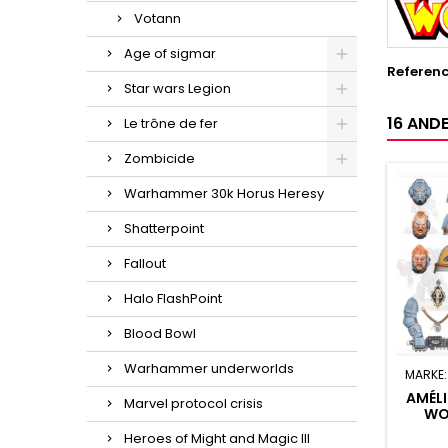
Votann
Age of sigmar
Referen
Star wars Legion
16 ANDE
Le trône de fer
Zombicide
Warhammer 30k Horus Heresy
Shatterpoint
Fallout
Halo FlashPoint
Blood Bowl
Warhammer underworlds
MARKE
AMÉL
Marvel protocol crisis
WO
Heroes of Might and Magic III