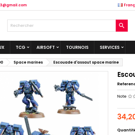
.83@gmail.com
Franç

UX
TCG
AIRSOFT
TOURNOIS
SERVICES
00
Space marines
Escouade d'assaut space marine
Esco
Referen
Note
34,2
Quantit