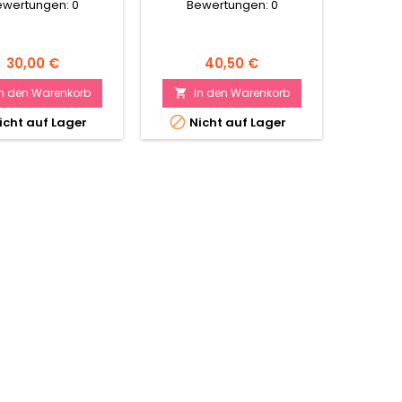
ewertungen:
0
Bewertungen:
0
Be
Preis
Preis
30,00 €
40,50 €
In den Warenkorb
In den Warenkorb
I




icht auf Lager
Nicht auf Lager
Ni