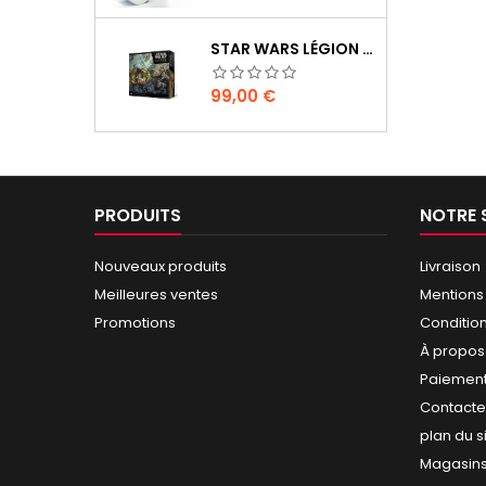
STAR WARS LÉGION : BOÎTE DE BASE CLONE WARS
Prix
99,00 €
PRODUITS
NOTRE 
Nouveaux produits
Livraison
Meilleures ventes
Mentions
Promotions
Conditio
À propos
Paiement
Contact
plan du s
Magasin