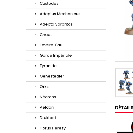
Custodes
Adeptus Mechanicus
Adepta Sororitas
Chaos
Empire T'au
Garde Impériale
Tyranide
Genestealer
Orks
Nécrons
DÉTAIL
Aeldari
Drukhari
Horus Heresy