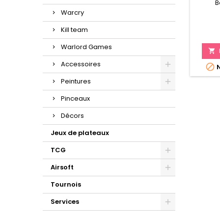
B
Warcry
Kill team
Warlord Games

Accessoires

N
Peintures
Pinceaux
Décors
Jeux de plateaux
TCG
Airsoft
Tournois
Services