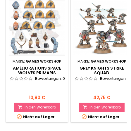
MARKE:
GAMES WORKSHOP
MARKE:
GAMES WORKSHOP
AMÉLIORATIONS SPACE
GREY KNIGHTS STRIKE
WOLVES PRIMARIS
SQUAD
Bewertungen:
0
Bewertungen:
0
Preis
Preis
10,80 €
42,75 €
In den Warenkorb
In den Warenkorb




Nicht auf Lager
Nicht auf Lager