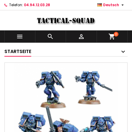

Telefon:
04.94.12.03.28
Deutsch
0



shopping_cart
STARTSEITE