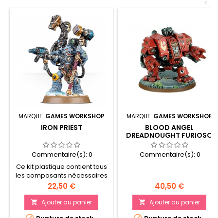
<
MARQUE:
GAMES WORKSHOP
MARQUE:
GAMES WORKSHOP
IRON PRIEST
BLOOD ANGEL
DREADNOUGHT FURIOSO
Commentaire(s):
0
Commentaire(s):
0
Ce kit plastique contient tous
les composants nécessaires
pour assembler un Iron Priest,
Prix
Prix
22,50 €
40,50 €
implacable forgeron en
armure des Space Wolves.
Ajouter au panier
Ajouter au panier



