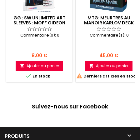
GG : SW UNLIMITED ART
MTG: MEURTRES AU
SLEEVES : MOFF GIDEON
MANOIR KARLOV DECK
COM. FR 3/3
Commentaire(s):
0
Commentaire(s):
0
Prix
Prix
8,00 €
45,00 €
Ajouter au panier
Ajouter au panier




En stock
Derniers articles en stock
Suivez-nous sur Facebook

PRODUITS