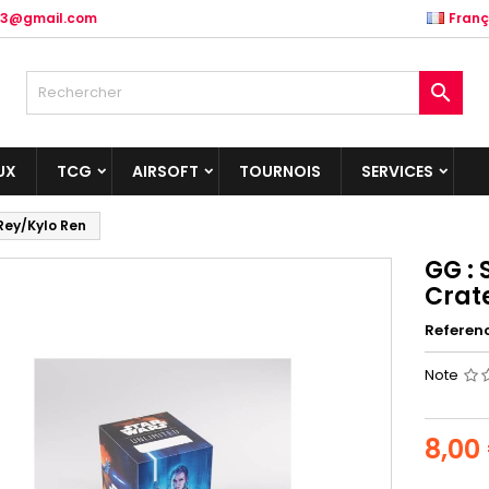
.83@gmail.com
Franç

UX
TCG
AIRSOFT
TOURNOIS
SERVICES
 Rey/Kylo Ren
GG : 
Crate
Referen
Note
8,00