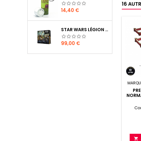
16 AUT
Prix
14,40 €
STAR WARS LÉGION : BOÎTE DE BASE CLONE WARS
Prix
99,00 €
MARQU
PR
NORMA
Co
