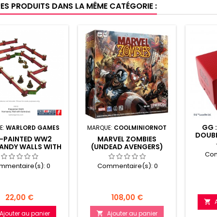
RES PRODUITS DANS LA MÊME CATÉGORIE :
GG 
E:
WARLORD GAMES
MARQUE:
COOLMINIORNOT
DOUBL
E-PAINTED WW2
MARVEL ZOMBIES
NDY WALLS WITH
(UNDEAD AVENGERS)
GATE (LOW)
Com
mmentaire(s):
0
Commentaire(s):
0
Prix
Prix
22,00 €
108,00 €

Ajouter au panier
Ajouter au panier
