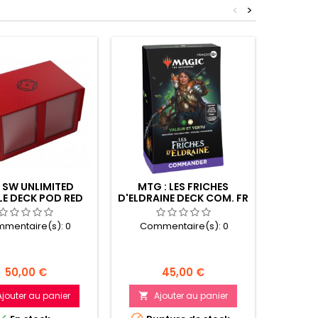
<
>
: SW UNLIMITED
MTG : LES FRICHES
M
E DECK POD RED
D'ELDRAINE DECK COM. FR
S
SHAT
mentaire(s):
0
Commentaire(s):
0
AVEZ 
Com
Prix
Prix
50,00 €
45,00 €
Ajouter au panier
Ajouter au panier

A
