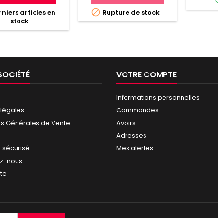

niers articles en
Rupture de stock
stock
SOCIÉTÉ
VOTRE COMPTE
Informations personnelles
 légales
Commandes
ns Générales de Vente
Avoirs
Adresses
 sécurisé
Mes alertes
ez-nous
ite
s