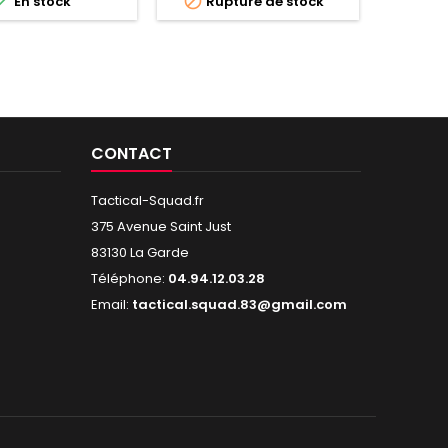


En stock
Rupture de stock

Dern
CONTACT
Tactical-Squad.fr
375 Avenue Saint Just
83130 La Garde
Téléphone:
04.94.12.03.28
Email:
tactical.squad.83@gmail.com