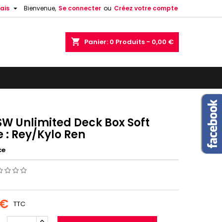

ais
Bienvenue,
Se connecter
ou
Créez votre compte
shopping_cart
Panier:
0
Produits - 0,00 €
SW Unlimited Deck Box Soft
 : Rey/Kylo Ren
ce
 €
TTC