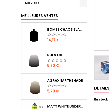
Services
MEILLEURES VENTES
BOMBE CHAOS BLACK
Prix
14,17 €
NULN OIL
Prix
5,70 €
AGRAX EARTHSHADE
DÉTAIL
Prix
5,70 €
En stock
MATT WHITE UNDERCOAT