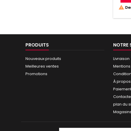

Der
PRODUITS
NOTRE 
Nouveaux produits
Livraison
Meilleures ventes
Mentions
Promotions
Conditio
À propos
Paiement
Contact
plan du s
Magasin