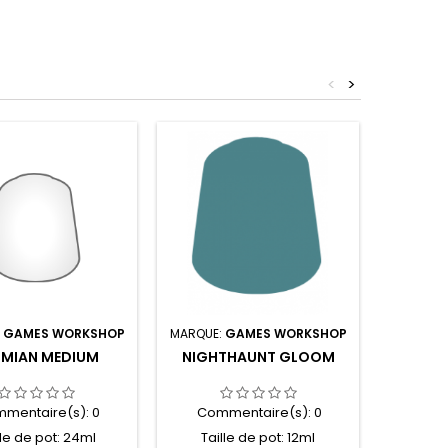
<
>
:
GAMES WORKSHOP
MARQUE:
GAMES WORKSHOP
MARQUE:
HMIAN MEDIUM
NIGHTHAUNT GLOOM
MOR
mentaire(s):
0
Commentaire(s):
0
Com
lle de pot: 24ml
Taille de pot: 12ml