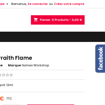

ais
Bienvenue,
Se connecter
ou
Créez votre compte
shopping_cart
Panier:
0
Produits - 0,00 €
raith Flame
ce
Marque
Games Workshop
 pot: 12ml
 €
TTC