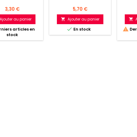
Prix
Prix
3,30 €
5,70 €
Ajouter au panier
Ajouter au panier




niers articles en
En stock
Dern
stock