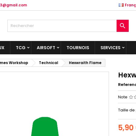
.83@gmail.com
Franç

UX
TCG
AIRSOFT
TOURNOIS
SERVICES
mes Workshop
Technical
Hexwraith Flame
Hexw
Referen
Note
Taille de
5,90