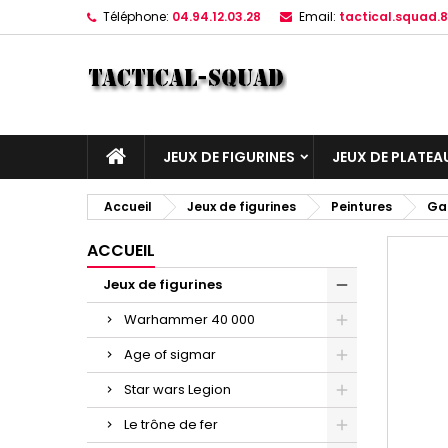
Téléphone:
04.94.12.03.28
Email:
tactical.squad
JEUX DE FIGURINES
JEUX DE PLATEA
Accueil
Jeux de figurines
Peintures
Ga
ACCUEIL
Jeux de figurines
Warhammer 40 000
Age of sigmar
Star wars Legion
Le trône de fer