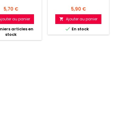
Prix
Prix
5,70 €
5,90 €
Ajouter au panier
Ajouter au panier
A



iers articles en
En stock
stock