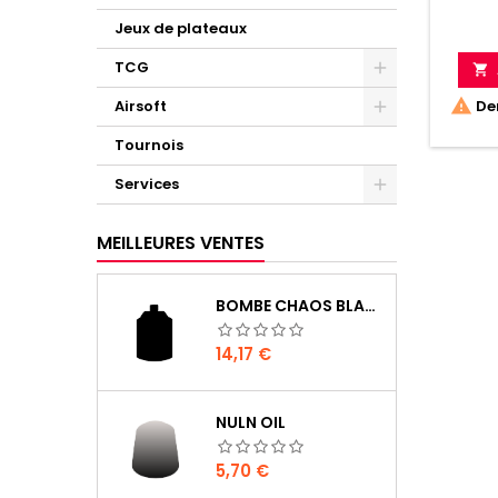
Jeux de plateaux
TCG


Der
Airsoft
Tournois
Services
MEILLEURES VENTES
BOMBE CHAOS BLACK
Prix
14,17 €
NULN OIL
Prix
5,70 €