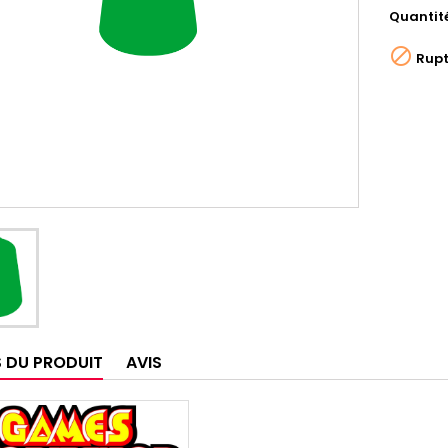
Quantit

Rupt
S DU PRODUIT
AVIS