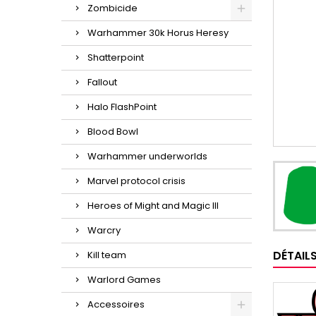
Zombicide
Warhammer 30k Horus Heresy
Shatterpoint
Fallout
Halo FlashPoint
Blood Bowl
Warhammer underworlds
Marvel protocol crisis
Heroes of Might and Magic III
Warcry
DÉTAIL
Kill team
Warlord Games
Accessoires