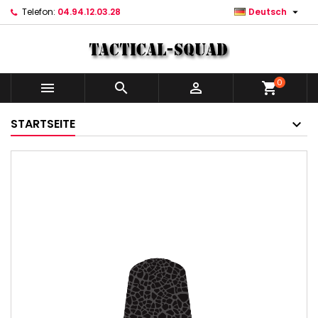

Telefon:
04.94.12.03.28
Deutsch
0



shopping_cart
STARTSEITE