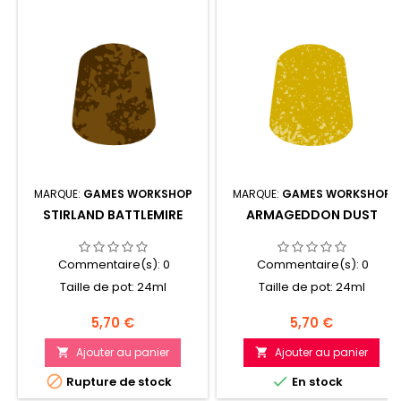
MARQUE:
GAMES WORKSHOP
MARQUE:
GAMES WORKSHOP
STIRLAND BATTLEMIRE
ARMAGEDDON DUST
Commentaire(s):
0
Commentaire(s):
0
Taille de pot: 24ml
Taille de pot: 24ml
Prix
Prix
5,70 €
5,70 €
Ajouter au panier
Ajouter au panier




Rupture de stock
En stock