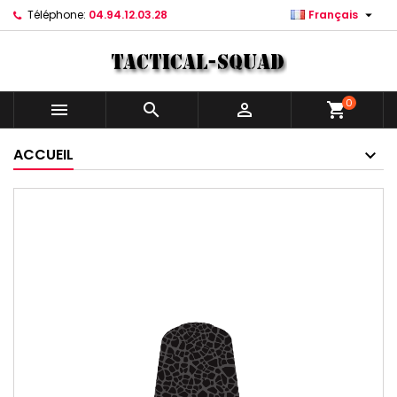

Téléphone:
04.94.12.03.28
Français
0



shopping_cart
ACCUEIL