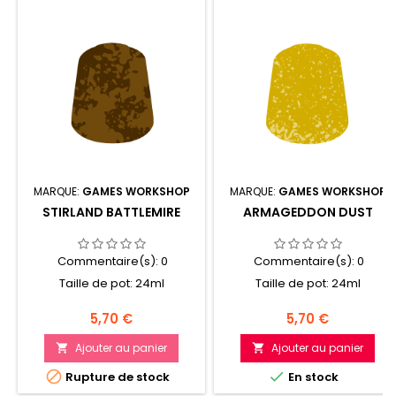
MARQUE:
GAMES WORKSHOP
MARQUE:
GAMES WORKSHOP
STIRLAND BATTLEMIRE
ARMAGEDDON DUST
Commentaire(s):
0
Commentaire(s):
0
Taille de pot: 24ml
Taille de pot: 24ml
Prix
Prix
5,70 €
5,70 €
Ajouter au panier
Ajouter au panier




Rupture de stock
En stock