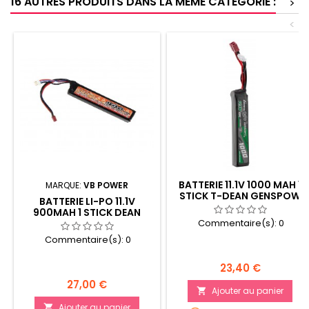
16 AUTRES PRODUITS DANS LA MÊME CATÉGORIE :
>
<
BATTERIE 11.1V 1000 MAH 1
MARQUE:
VB POWER
STICK T-DEAN GENSPOW
BATTERIE LI-PO 11.1V
900MAH 1 STICK DEAN
Commentaire(s):
0
Commentaire(s):
0
Prix
23,40 €
Prix
27,00 €
Ajouter au panier

Ajouter au panier
