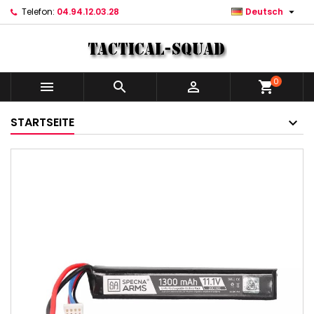

Telefon:
04.94.12.03.28
Deutsch
0



shopping_cart
STARTSEITE