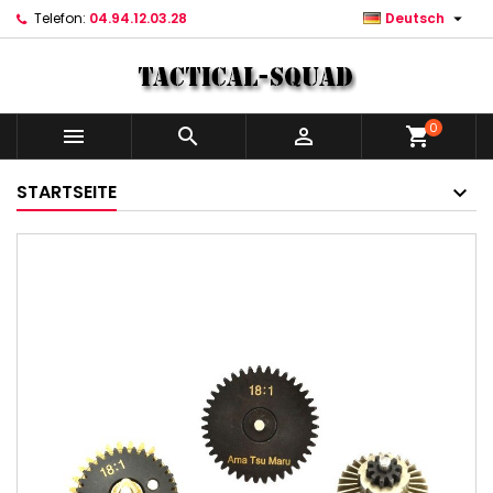

Telefon:
04.94.12.03.28
Deutsch
0



shopping_cart
STARTSEITE