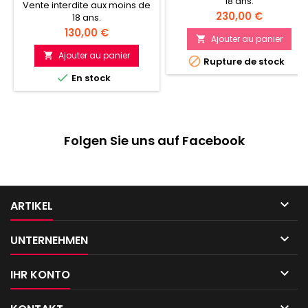
18 ans.
Vente interdite aux moins de
Prix
230,00 €
18 ans.
Prix
130,00 €
Ajouter au panier

Ajouter au panier


Rupture de stock

En stock
Folgen Sie uns auf Facebook

ARTIKEL

UNTERNEHMEN

IHR KONTO