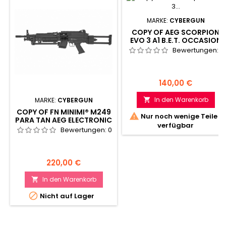
MARKE:
CYBERGUN
COPY OF AEG SCORPION
EVO 3 A1 B.E.T. OCCASION
Bewertungen:
0
Preis
140,00 €
In den Warenkorb
MARKE:
CYBERGUN

COPY OF FN MINIMI® M249

Nur noch wenige Teile
PARA TAN AEG ELECTRONIC
verfügbar
TRIGGER NYLON FIBRE 6MM
Bewertungen:
0
Preis
220,00 €
In den Warenkorb


Nicht auf Lager