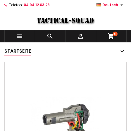

Telefon:
04.94.12.03.28
Deutsch
0



shopping_cart
STARTSEITE