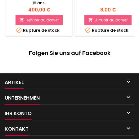
18 ans.
Prix
Prix
400,00 €
8,00 €
Ajouter au panier
Ajouter au panier




Rupture de stock
Rupture de stock
Folgen Sie uns auf Facebook

ARTIKEL

UNTERNEHMEN

IHR KONTO

KONTAKT