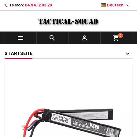

Telefon:
04.94.12.03.28
Deutsch
0



shopping_cart
STARTSEITE