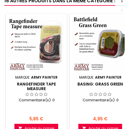
16 AUTRES PRODUITS DANS LA MÊME CATÉGORIE :
>
<
MARQUE:
ARMY PAINTER
MARQUE:
ARMY PAINTER
RANGEFINDER TAPE
BASING: GRASS GREEN
MEASURE
Commentaire(s):
0
Commentaire(s):
0
Prix
Prix
5,85 €
4,95 €
Ajouter au panier
Ajouter au panier

