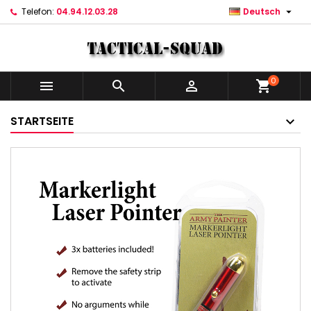

Telefon:
04.94.12.03.28
Deutsch
0



shopping_cart
STARTSEITE