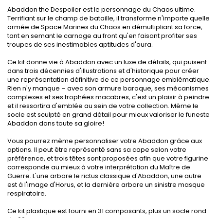
Abaddon the Despoiler est le personnage du Chaos ultime.
Terrifiant sur le champ de bataille, il transforme n'importe quelle
armée de Space Marines du Chaos en démultipliant sa force,
tant en semant le carnage au front qu'en faisant profiter ses
troupes de ses inestimables aptitudes d'aura.
Ce kit donne vie à Abaddon avec un luxe de détails, qui puisent
dans trois décennies d'illustrations et d'historique pour créer
une représentation définitive de ce personnage emblématique.
Rien n'y manque – avec son armure baroque, ses mécanismes
complexes et ses trophées macabres, c'est un plaisir à peindre
et il ressortira d'emblée au sein de votre collection. Même le
socle est sculpté en grand détail pour mieux valoriser le funeste
Abaddon dans toute sa gloire!
Vous pourrez même personnaliser votre Abaddon grâce aux
options. Il peut être représenté sans sa cape selon votre
préférence, et trois têtes sont proposées afin que votre figurine
corresponde au mieux à votre interprétation du Maître de
Guerre. L'une arbore le rictus classique d'Abaddon, une autre
est à l'image d'Horus, et la dernière arbore un sinistre masque
respiratoire.
Ce kit plastique est fourni en 31 composants, plus un socle rond