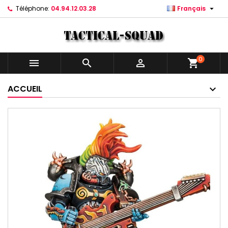

Téléphone:
04.94.12.03.28
Français
0



shopping_cart
ACCUEIL