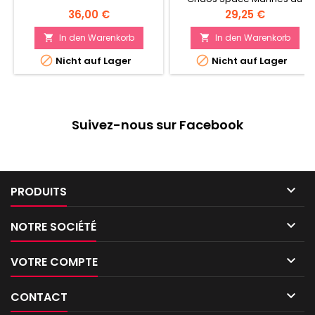
combat Améliorez vos
Preis
Preis
36,00 €
29,25 €
guerriers par la manipulation
génétique Faites-vous
In den Warenkorb
In den Warenkorb


assister dans vos


Nicht auf Lager
Nicht auf Lager
expériences par un Surgeon
Acolyte
Suivez-nous sur Facebook

PRODUITS

NOTRE SOCIÉTÉ

VOTRE COMPTE

CONTACT