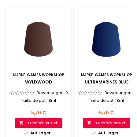
MARKE:
GAMES WORKSHOP
MARKE:
GAMES WORKSHOP
WYLDWOOD
ULTRAMARINES BLUE
Bewertungen:
0
Bewertungen:
0
Taille de pot: 18ml
Taille de pot: 18ml
Preis
Preis
5,70 €
5,70 €
In den Warenkorb
In den Warenkorb




Auf Lager
Auf Lager