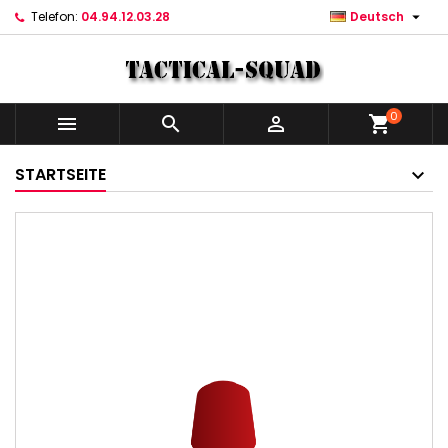

Telefon:
04.94.12.03.28
Deutsch
0



shopping_cart
STARTSEITE