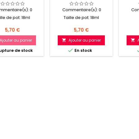
mmentaire(s):
0
Commentaire(s):
0
Com
ille de pot: 18ml
Taille de pot: 18ml
Prix
Prix
5,70 €
5,70 €
Ajouter au panier
Ajouter au panier



pture de stock
En stock