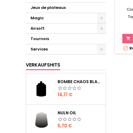
Jeux de plateaux
Co
Ta
Magic
Airsoft
Tournois


Ru
Services
VERKAUFSHITS
BOMBE CHAOS BLACK
Preis
14,17 €
NULN OIL
Preis
5,70 €