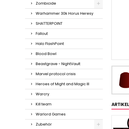
Zombicide
Warhammer 30k Horus Heresy
SHATTERPOINT
Fallout
Halo FlashPoint
Blood Bowl
Beastgrave - NightVault
Marvel protocol crisis
Heroes of Might and Magic III
Warcry
ARTIKE
Kill team
Warlord Games
Zubehör