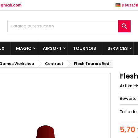
@gmail.com
Deutsc

UX
MAGIC
AIRSOFT
TOURNOIS
SERVICES
Games Workshop
Contrast
Flesh Tearers Red
Fles
Artikel-N
Bewertu
Taille de
5,70