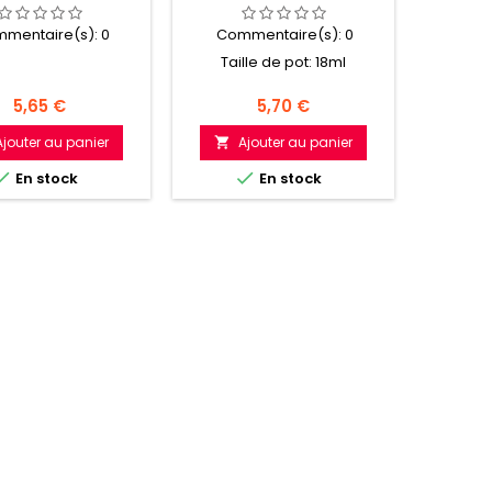
mentaire(s):
0
Commentaire(s):
0
Com
Taille de pot: 18ml
Prix
Prix
5,65 €
5,70 €
Ajouter au panier
Ajouter au panier
A





En stock
En stock
Dern