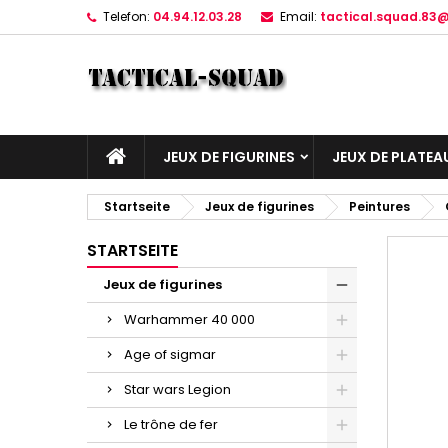
Telefon:
04.94.12.03.28
Email:
tactical.squad.83
JEUX DE FIGURINES
JEUX DE PLATEA
Startseite
Jeux de figurines
Peintures
STARTSEITE
Jeux de figurines
Warhammer 40 000
Age of sigmar
Star wars Legion
Le trône de fer