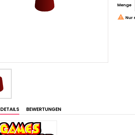
Menge

Nur 
LDETAILS
BEWERTUNGEN