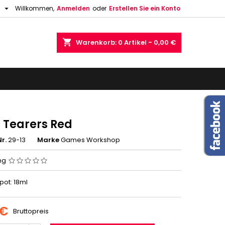

h
Willkommen,
Anmelden
oder
Erstellen Sie ein Konto
shopping_cart
Warenkorb:
0
Artikel - 0,00 €
h Tearers Red
r.
29-13
Marke
Games Workshop
ng
 pot: 18ml
 €
Bruttopreis