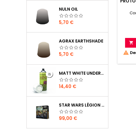
PROTO
& W
NULN OIL
Co
Preis
5,70 €
AGRAX EARTHSHADE


Der
Preis
5,70 €
MATT WHITE UNDERCOAT
Preis
14,40 €
STAR WARS LÉGION : BOÎTE DE BASE CLONE WARS
Preis
99,00 €