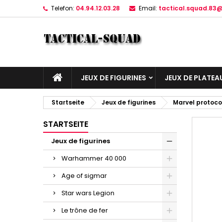
Telefon:
04.94.12.03.28
Email:
tactical.squad.83
JEUX DE FIGURINES
JEUX DE PLATEA
Startseite
Jeux de figurines
Marvel protocol
STARTSEITE
Jeux de figurines
Warhammer 40 000
Age of sigmar
Star wars Legion
Le trône de fer