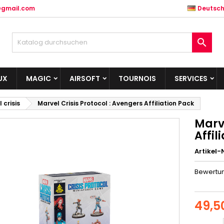
@gmail.com
Deutsc

UX
MAGIC
AIRSOFT
TOURNOIS
SERVICES
 crisis
Marvel Crisis Protocol : Avengers Affiliation Pack
Marve
Affil
Artikel-N
Bewertu
49,5