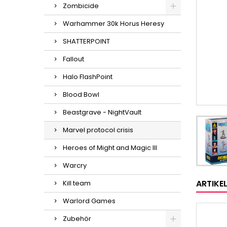
Zombicide
Warhammer 30k Horus Heresy
SHATTERPOINT
Fallout
Halo FlashPoint
Blood Bowl
Beastgrave - NightVault
Marvel protocol crisis
Heroes of Might and Magic III
Warcry
ARTIKE
Kill team
Warlord Games
Zubehör