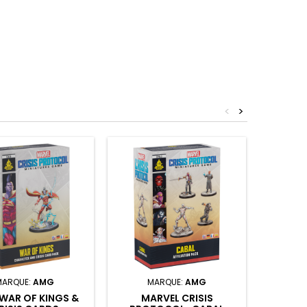
<
>
MARQUE:
AMG
MARQUE:
AMG
M
WAR OF KINGS &
MARVEL CRISIS
MA