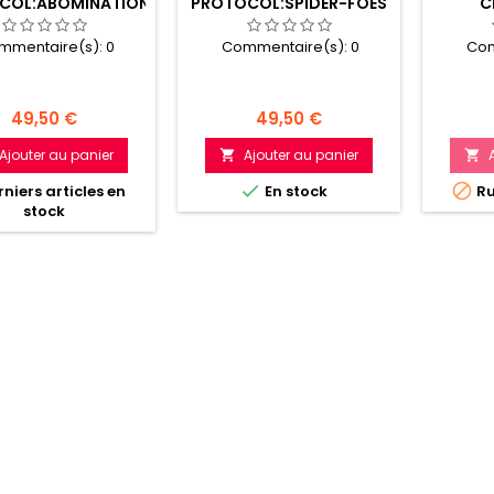
COL:ABOMINATION
PROTOCOL:SPIDER-FOES
C
RECKING CREW
AFFILIATION P.
mmentaire(s):
0
Commentaire(s):
0
Com
Prix
Prix
49,50 €
49,50 €
Ajouter au panier
Ajouter au panier




niers articles en
En stock
Ru
stock