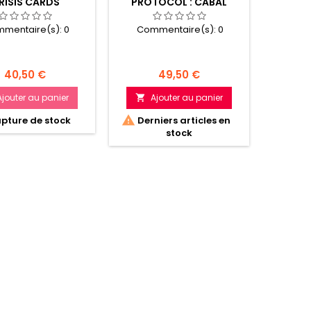
RISIS CARDS
PROTOCOL : CABAL
PROTOC
AFFILIATION PACK
X &
mentaire(s):
0
Commentaire(s):
0
Com
Prix
Prix
40,50 €
49,50 €
Ajouter au panier
Ajouter au panier
A




pture de stock
Derniers articles en
Dern
stock