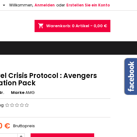

h
Willkommen,
Anmelden
oder
Erstellen Sie ein Konto
shopping_cart
Warenkorb:
0
Artikel - 0,00 €
l Crisis Protocol : Avengers
iation Pack
r.
Marke
AMG
ng
0 €
Bruttopreis