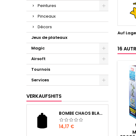
Peintures
Pinceaux
Décors
Auf Lage
Jeux de plateaux
Magic
16 AUT
Airsoft
Tournois
Services
VERKAUFSHITS
BOMBE CHAOS BLACK
Preis
14,17 €
M