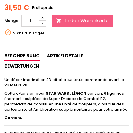
31,50 €
Bruttopreis
In den Warenkorb
Menge


Nicht auf Lager
BESCHREIBUNG
ARTIKELDETAILS
BEWERTUNGEN
Un décor imprimé en 3D offert pour toute commande avant le
29 MAI 2020
Cette extension pour
STAR WARS : LÉGION
contient 6 figurines
finement sculptées de Super Droïdes de Combat B2,
permettant de constituer une unité de troupiers, ainsi que des
cartes Unité et Amélioration supplémentaires pour votre armée.
Contenu
6 figurines en plastique • 1 carte Unité • 5 cartes Amélioration