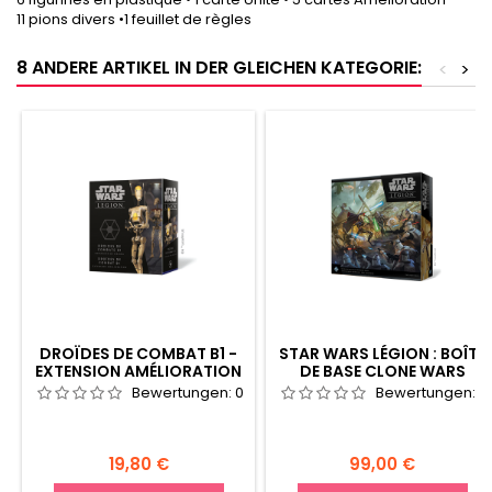
11 pions divers •1 feuillet de règles
8 ANDERE ARTIKEL IN DER GLEICHEN KATEGORIE:
<
>
DROÏDES DE COMBAT B1 -
STAR WARS LÉGION : BOÎTE
EXTENSION AMÉLIORATION
DE BASE CLONE WARS
Bewertungen:
0
Bewertungen:
0
Preis
Preis
19,80 €
99,00 €