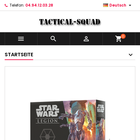

Telefon:
04.94.12.03.28
Deutsch
0



shopping_cart
STARTSEITE