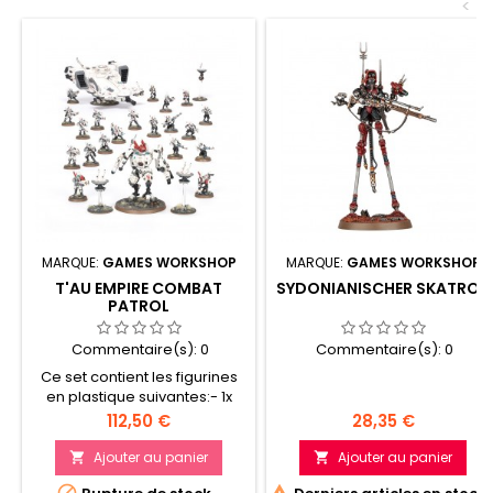
<
MARQUE:
GAMES WORKSHOP
MARQUE:
GAMES WORKSHOP
T'AU EMPIRE COMBAT
SYDONIANISCHER SKATROS
PATROL
Commentaire(s):
0
Commentaire(s):
0
Ce set contient les figurines
en plastique suivantes:- 1x
Commandant en Exo-armure
Prix
Prix
112,50 €
28,35 €
Enforcer (peut autrement
être assemblé comme 1x
Ajouter au panier
Ajouter au panier


Commandant en Exo-armure

