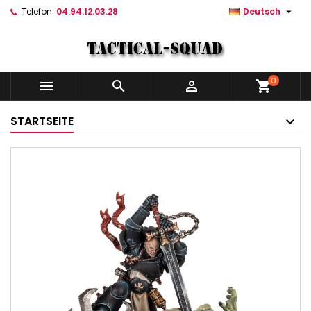

Telefon:
04.94.12.03.28
Deutsch
0



shopping_cart
STARTSEITE