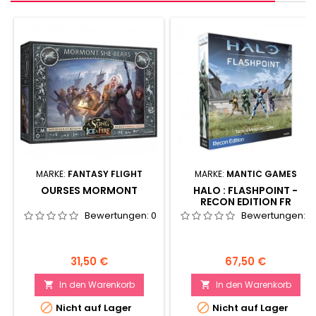
MARKE:
FANTASY FLIGHT
MARKE:
MANTIC GAMES
OURSES MORMONT
HALO : FLASHPOINT -
RECON EDITION FR
Bewertungen:
0
Bewertungen:
0
Preis
Preis
31,50 €
67,50 €
In den Warenkorb
In den Warenkorb




Nicht auf Lager
Nicht auf Lager