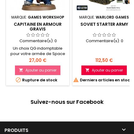
MARQUE:
GAMES WORKSHOP
MARQUE:
WARLORD GAMES
CAPITAINE EN ARMOUR
SOVIET STARTER ARMY
GRAVIS
Commentaire(s):
0
Commentaire(s):
0
Un choix QG indomptable
pour votre armée de Space
Marines Tacticien expert et
Prix
Prix
27,00 €
112,50 €
combattant féroce Peut être
assemblé avec un casque ou
Ajouter au panier
Ajouter au panier


tête nue, avec une option


Rupture de stock
Derniers articles en stock
d'épée tronçonneuse,
d'épée énergétique ou de
gantelet énergétique
Suivez-nous sur Facebook

PRODUITS