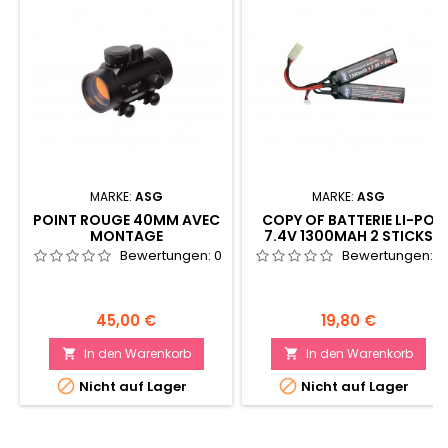
MARKE:
ASG
MARKE:
ASG
POINT ROUGE 40MM AVEC
COPY OF BATTERIE LI-PO
MONTAGE
7.4V 1300MAH 2 STICKS
Bewertungen:
0
Bewertungen:
0
Preis
Preis
45,00 €
19,80 €
In den Warenkorb
In den Warenkorb




Nicht auf Lager
Nicht auf Lager