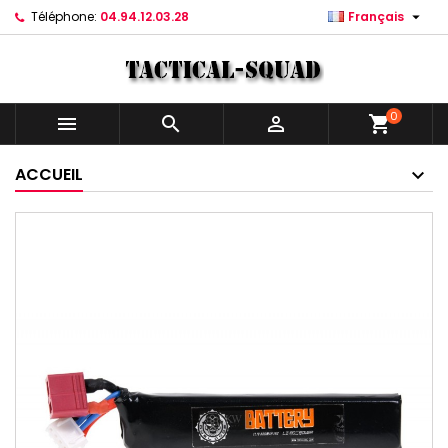

Téléphone:
04.94.12.03.28
Français
0



shopping_cart
ACCUEIL