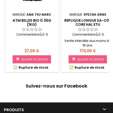
MARQUE:
AMA TSU MARU
MARQUE:
SPECNA ARMS
ATM BILLES BIO 0.36G
REPLIQUE LONGUE SA-C08
(1KG)
CORE HAL ETU
Commentaire(s):
0
Commentaire(s):
0
Vente interdite aux moins de
18 ans.
Prix
Prix
27,00 €
170,00 €
Ajouter au panier
Ajouter au panier




Rupture de stock
Rupture de stock
Suivez-nous sur Facebook

PRODUITS