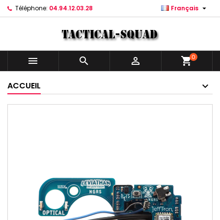

Téléphone:
04.94.12.03.28
Français
0



shopping_cart
ACCUEIL