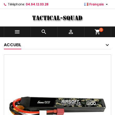

Téléphone:
04.94.12.03.28
Français
0



shopping_cart
ACCUEIL