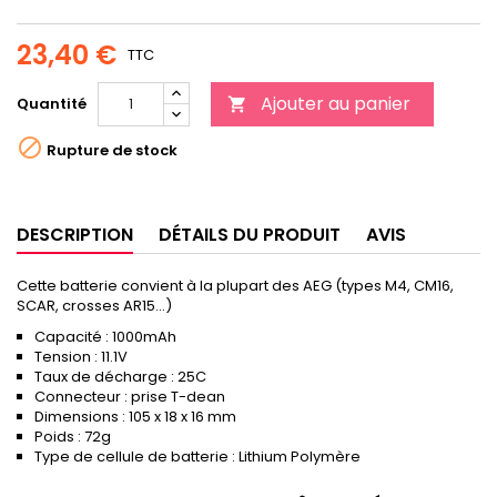
23,40 €
TTC
Ajouter au panier
Quantité


Rupture de stock
DESCRIPTION
DÉTAILS DU PRODUIT
AVIS
Cette batterie convient à la plupart des AEG (types M4, CM16,
SCAR, crosses AR15...)
Capacité : 1000mAh
Tension : 11.1V
Taux de décharge : 25C
Connecteur : prise T-dean
Dimensions : 105 x 18 x 16 mm
Poids : 72g
Type de cellule de batterie : Lithium Polymère