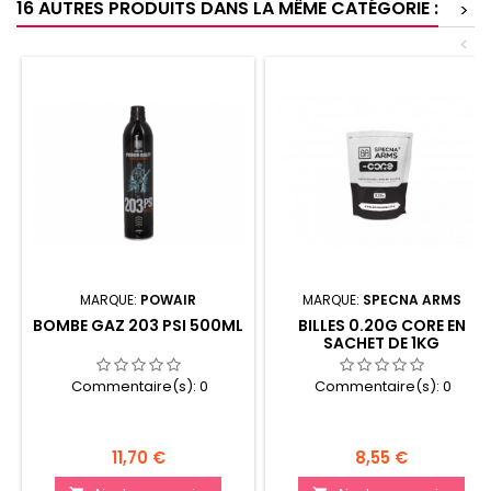
16 AUTRES PRODUITS DANS LA MÊME CATÉGORIE :
>
<
MARQUE:
POWAIR
MARQUE:
SPECNA ARMS
BOMBE GAZ 203 PSI 500ML
BILLES 0.20G CORE EN
SACHET DE 1KG
Commentaire(s):
0
Commentaire(s):
0
Prix
Prix
11,70 €
8,55 €