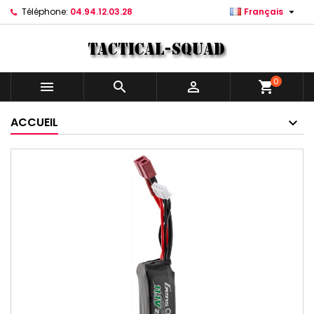

Téléphone:
04.94.12.03.28
Français
0



shopping_cart
ACCUEIL