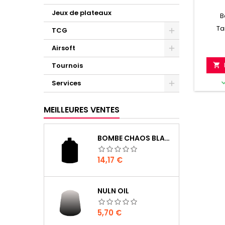
Jeux de plateaux
B
Ta
TCG
Airsoft
Tournois

Services
MEILLEURES VENTES
BOMBE CHAOS BLACK
Prix
14,17 €
NULN OIL
Prix
5,70 €