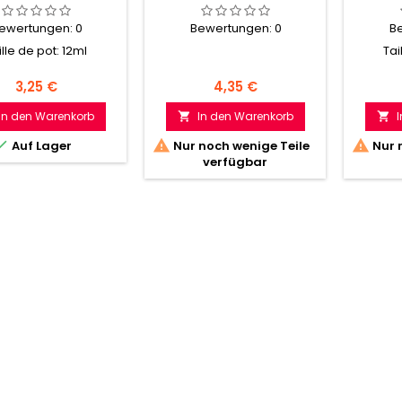
ewertungen:
0
Bewertungen:
0
B
ille de pot: 12ml
Tai
Preis
Preis
3,25 €
4,35 €
In den Warenkorb
In den Warenkorb





Auf Lager
Nur noch wenige Teile
Nur 
verfügbar