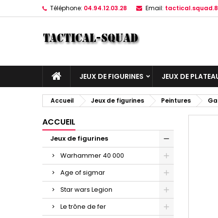
Téléphone:
04.94.12.03.28
Email:
tactical.squad
JEUX DE FIGURINES
JEUX DE PLATEA
Accueil
Jeux de figurines
Peintures
Ga
ACCUEIL
Jeux de figurines
Warhammer 40 000
Age of sigmar
Star wars Legion
Le trône de fer