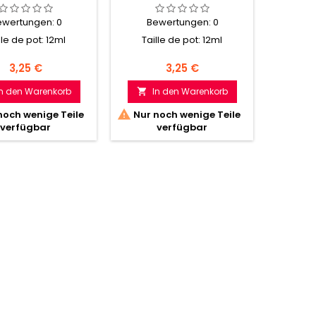
ewertungen:
0
Bewertungen:
0
Be
lle de pot: 12ml
Taille de pot: 12ml
Tail
Preis
Preis
3,25 €
3,25 €
In den Warenkorb
In den Warenkorb
I



noch wenige Teile
Nur noch wenige Teile
verfügbar
verfügbar