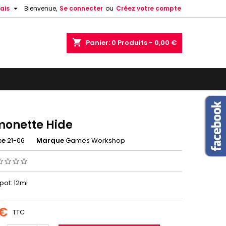

ais
Bienvenue,
Se connecter
ou
Créez votre compte
shopping_cart
Panier:
0
Produits - 0,00 €
onette Hide
ce
21-06
Marque
Games Workshop
 pot: 12ml
 €
TTC