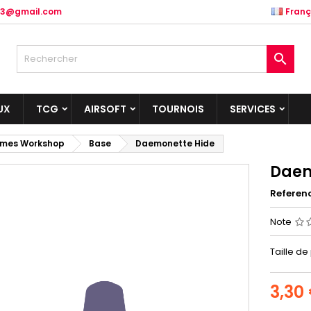
.83@gmail.com
Franç

UX
TCG
AIRSOFT
TOURNOIS
SERVICES
mes Workshop
Base
Daemonette Hide
Daem
Referen
Note
Taille de
3,30