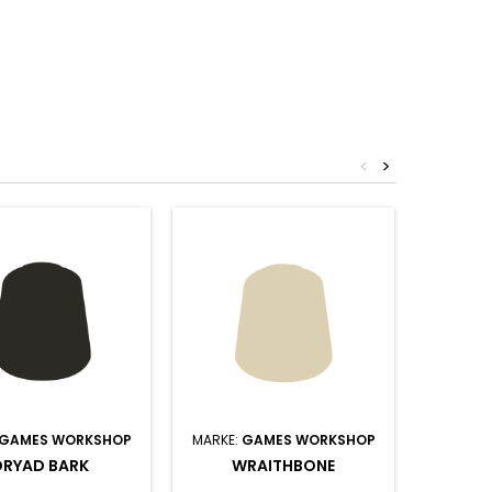
<
>
GAMES WORKSHOP
MARKE:
GAMES WORKSHOP
MARKE:
DRYAD BARK
WRAITHBONE
CAS