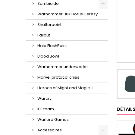
Zombicide
Warhammer 30k Horus Heresy
Shatterpoint
Fallout
Halo FlashPoint
Blood Bowl
Warhammer underworlds
Marvel protocol crisis
Heroes of Might and Magic III
Warcry
DÉTAIL
Kill team
Warlord Games
Accessoires