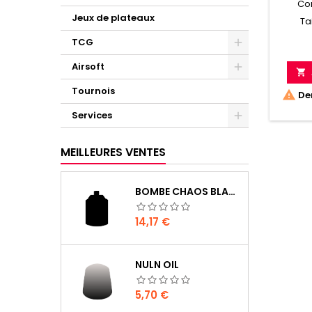
Co
Jeux de plateaux
Ta
TCG
Airsoft

Tournois

Der
Services
MEILLEURES VENTES
BOMBE CHAOS BLACK
Prix
14,17 €
NULN OIL
Prix
5,70 €