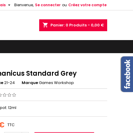

ais
Bienvenue,
Se connecter
ou
Créez votre compte
shopping_cart
Panier:
0
Produits - 0,00 €
anicus Standard Grey
ce
21-24
Marque
Games Workshop
 pot: 12ml
 €
TTC