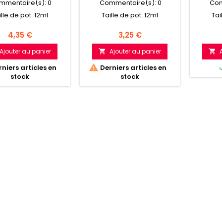
mmentaire(s):
0
Commentaire(s):
0
Com
ille de pot: 12ml
Taille de pot: 12ml
Tai
Prix
Prix
4,35 €
3,25 €
Ajouter au panier
Ajouter au panier



niers articles en
Derniers articles en
stock
stock