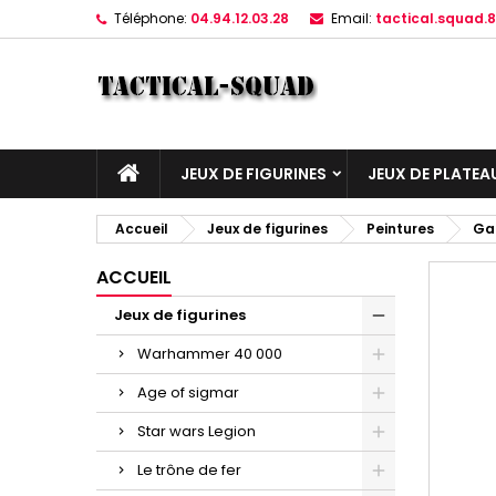
Téléphone:
04.94.12.03.28
Email:
tactical.squad
JEUX DE FIGURINES
JEUX DE PLATEA
Accueil
Jeux de figurines
Peintures
Ga
ACCUEIL
Jeux de figurines
Warhammer 40 000
Age of sigmar
Star wars Legion
Le trône de fer