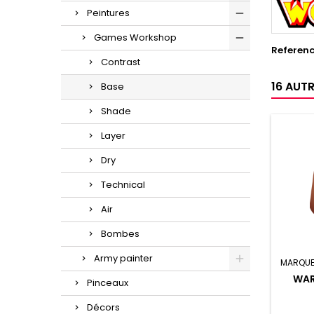
Peintures
Games Workshop
Referen
Contrast
16 AUT
Base
Shade
Layer
Dry
Technical
Air
Bombes
Army painter
MARQUE
WAR
Pinceaux
Décors