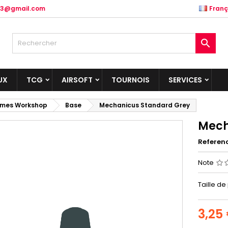
.83@gmail.com
Franç

UX
TCG
AIRSOFT
TOURNOIS
SERVICES
mes Workshop
Base
Mechanicus Standard Grey
Mech
Referen
Note
Taille de
3,25