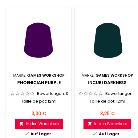
MARKE:
GAMES WORKSHOP
MARKE:
GAMES WORKSHOP
PHOENICIAN PURPLE
INCUBI DARKNESS
Bewertungen:
0
Bewertungen:
0
Taille de pot: 12ml
Taille de pot: 12ml
Preis
Preis
3,30 €
3,25 €
In den Warenkorb
In den Warenkorb




Auf Lager
Auf Lager