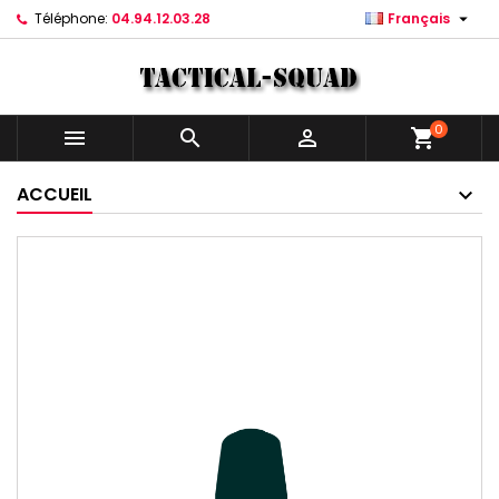

Téléphone:
04.94.12.03.28
Français
0



shopping_cart
ACCUEIL