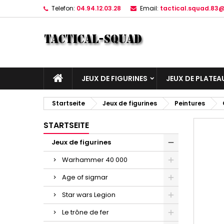
Telefon:
04.94.12.03.28
Email:
tactical.squad.83
JEUX DE FIGURINES
JEUX DE PLATEA
Startseite
Jeux de figurines
Peintures
STARTSEITE
Jeux de figurines
Warhammer 40 000
Age of sigmar
Star wars Legion
Le trône de fer