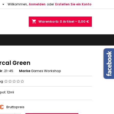

h
Willkommen,
Anmelden
oder
Erstellen Sie ein Konto
shopping_cart
Warenkorb:
0
Artikel - 0,00 €
rcal Green
r.
21-45
Marke
Games Workshop
ng
 pot: 12ml
 €
Bruttopreis