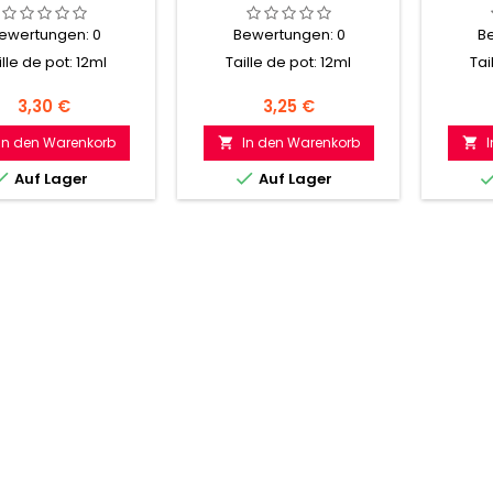
ewertungen:
0
Bewertungen:
0
B
ille de pot: 12ml
Taille de pot: 12ml
Tai
Preis
Preis
3,30 €
3,25 €
In den Warenkorb
In den Warenkorb




Auf Lager
Auf Lager