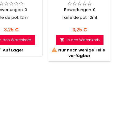
ewertungen:
0
Bewertungen:
0
Be
lle de pot: 12ml
Taille de pot: 12ml
Tail
Preis
Preis
3,25 €
3,25 €
In den Warenkorb
In den Warenkorb
I





Auf Lager
Nur noch wenige Teile
Nur n
verfügbar