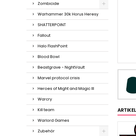
Zombicide
Warhammer 30k Horus Heresy
SHATTERPOINT
Fallout
Halo FlashPoint
Blood Bowl
Beastgrave - NightVault
Marvel protocol crisis
Heroes of Might and Magic III
Warcry
ARTIKE
Kill team
Warlord Games
Zubehör