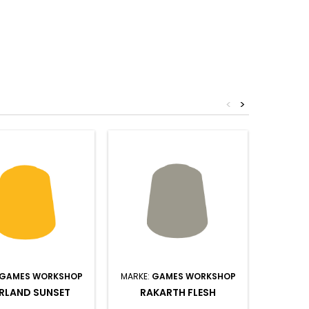
<
>
GAMES WORKSHOP
MARKE:
GAMES WORKSHOP
MARKE:
RLAND SUNSET
RAKARTH FLESH
STEGAD