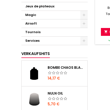
Jeux de plateaux
B
Ta
Magic
Airsoft
Tournois

Services
VERKAUFSHITS
BOMBE CHAOS BLACK
Preis
14,17 €
NULN OIL
Preis
5,70 €