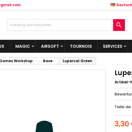
@gmail.com
Deutsc

UX
MAGIC
AIRSOFT
TOURNOIS
SERVICES
Games Workshop
Base
Lupercal Green
Lupe
Artikel-N
Bewertu
Taille de
3,30