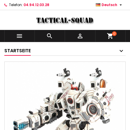

Telefon:
04.94.12.03.28
Deutsch
0



shopping_cart
STARTSEITE