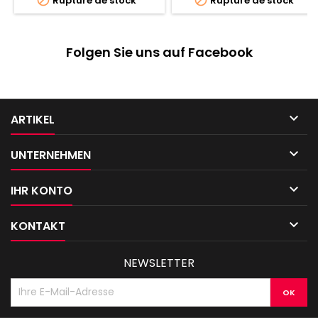
Rupture de stock
Rupture de stock
Reliques, des règles de
Croisade approfondies, les
fiches techniques de l'Empire
T'au, et bien plus encore
Folgen Sie uns auf Facebook

ARTIKEL

UNTERNEHMEN

IHR KONTO

KONTAKT
NEWSLETTER