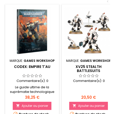
<
MARQUE:
GAMES WORKSHOP
MARQUE:
GAMES WORKSHOP
CODEX: EMPIRE T'AU
XV25 STEALTH
BATTLESUITS
Commentaire(s):
0
Commentaire(s):
0
Le guide ultime de la
suprématie technologique
de l'Empire T'au 136 pages
Prix
Prix
38,25 €
20,50 €
d'historiques et de règles de
jeu Inclut des Traits de
Ajouter au panier
Ajouter au panier


Seigneur de Guerre, des

