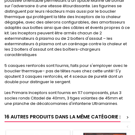
poussée orientable permettant à un Space Marine de bondir
sur l'adversaire à une vitesse étourdissante. Les figurines se
distinguent par leurs réacteurs mais aussi par le bouclier
thermique qui protègent la tête des Inceptors de la chaleur
dégagée, avec des ailerons configurables, des amortisseurs
adaptés aux bottes ainsi que des câbles et évents propres à ce
kit. Les Inceptors peuvent être armés chacun de 2
exterminateurs à plasma ou de 2 bolters d'assaut – les
exterminateurs à plasma ont un carénage contre la chaleur et
les 2 bolters d'assaut ont des boîtiers-chargeurs
caractéristiques
5 casques renforcés sont fournis, faits pour s'employer avec le
bouclier thermique– pas de têtes nues chez cette unité! S'y
ajoutent 3 casques renforcés, et 4 sceaux de pureté dont un
double pour distinguer le sergent.
Les Primaris Inceptors sont fournis en 117 composants, plus 3
socles ronds Citadel de 40mm, 3 tiges volantes de 45mm et
une planche de décalcomanies d'infanterie Ultramarines.
16 AUTRES PRODUITS DANS LA MÊME CATÉGORIE :
>
<