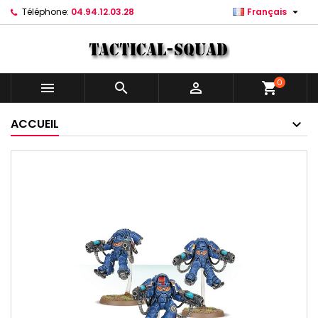

Téléphone:
04.94.12.03.28
Français
0



shopping_cart
ACCUEIL