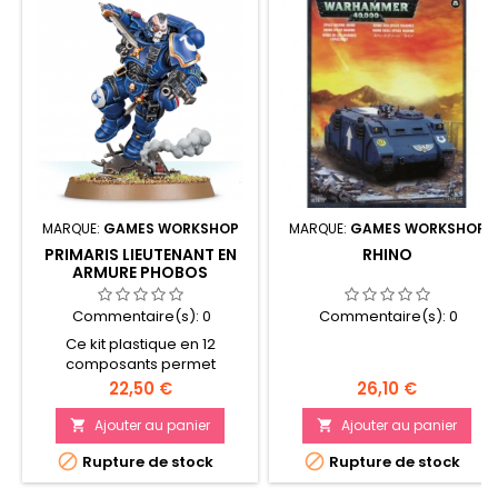
MARQUE:
GAMES WORKSHOP
MARQUE:
GAMES WORKSHOP
PRIMARIS LIEUTENANT EN
RHINO
ARMURE PHOBOS
Commentaire(s):
0
Commentaire(s):
0
Ce kit plastique en 12
composants permet
d'assembler 1 Primaris
Prix
Prix
22,50 €
26,10 €
Lieutenant en armure
Phobos, fourni avec un socle
Ajouter au panier
Ajouter au panier


rond Citadel de 40mm.


Rupture de stock
Rupture de stock