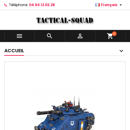

Téléphone:
04.94.12.03.28
Français
0



shopping_cart
ACCUEIL