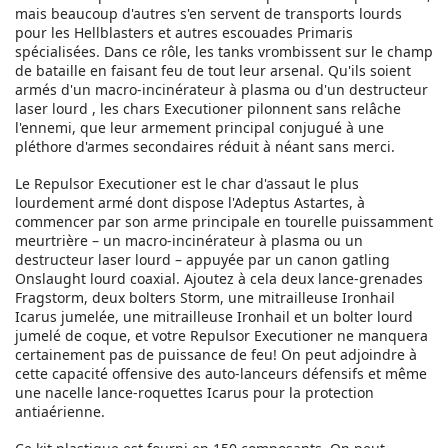
mais beaucoup d'autres s'en servent de transports lourds
pour les Hellblasters et autres escouades Primaris
spécialisées. Dans ce rôle, les tanks vrombissent sur le champ
de bataille en faisant feu de tout leur arsenal. Qu'ils soient
armés d'un macro-incinérateur à plasma ou d'un destructeur
laser lourd , les chars Executioner pilonnent sans relâche
l'ennemi, que leur armement principal conjugué à une
pléthore d'armes secondaires réduit à néant sans merci.
Le Repulsor Executioner est le char d'assaut le plus
lourdement armé dont dispose l'Adeptus Astartes, à
commencer par son arme principale en tourelle puissamment
meurtrière – un macro-incinérateur à plasma ou un
destructeur laser lourd – appuyée par un canon gatling
Onslaught lourd coaxial. Ajoutez à cela deux lance-grenades
Fragstorm, deux bolters Storm, une mitrailleuse Ironhail
Icarus jumelée, une mitrailleuse Ironhail et un bolter lourd
jumelé de coque, et votre Repulsor Executioner ne manquera
certainement pas de puissance de feu! On peut adjoindre à
cette capacité offensive des auto-lanceurs défensifs et même
une nacelle lance-roquettes Icarus pour la protection
antiaérienne.