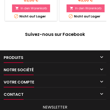
63,00 €
45,00 €
une armée impériale Domine
le champ de bataille grâce à
In den Warenkorb
In den Warenkorb


ses capacités au tir comme


Nicht auf Lager
Nicht auf Lager
en mêlée
Suivez-nous sur Facebook

PRODUITS

NOTRE SOCIÉTÉ

VOTRE COMPTE

CONTACT
NEWSLETTER