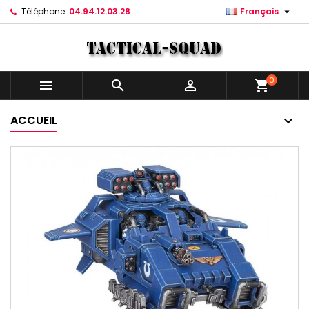

Téléphone:
04.94.12.03.28
Français
0



shopping_cart
ACCUEIL