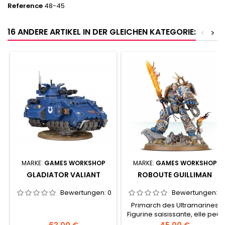
Reference
48-45
16 ANDERE ARTIKEL IN DER GLEICHEN KATEGORIE:
<
>
MARKE:
GAMES WORKSHOP
MARKE:
GAMES WORKSHOP
GLADIATOR VALIANT
ROBOUTE GUILLIMAN
Bewertungen:
0
Bewertungen:
0
Primarch des Ultramarines
Figurine saisissante, elle peut
servir de pièce centrale à
Preis
Preis