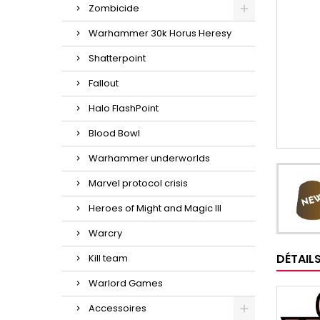
Zombicide
Warhammer 30k Horus Heresy
Shatterpoint
Fallout
Halo FlashPoint
Blood Bowl
Warhammer underworlds
Marvel protocol crisis
Heroes of Might and Magic III
Warcry
DÉTAIL
Kill team
Warlord Games
Accessoires