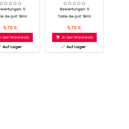
ewertungen:
0
Bewertungen:
0
Be
lle de pot: 18ml
Taille de pot: 18ml
Preis
Preis
5,70 €
5,70 €
In den Warenkorb
In den Warenkorb
I




Auf Lager
Auf Lager