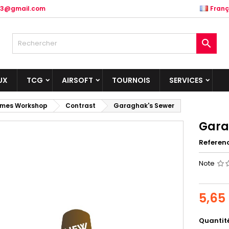
.83@gmail.com
Franç

UX
TCG
AIRSOFT
TOURNOIS
SERVICES
mes Workshop
Contrast
Garaghak's Sewer
Gara
Referen
Note
5,65
Quantit