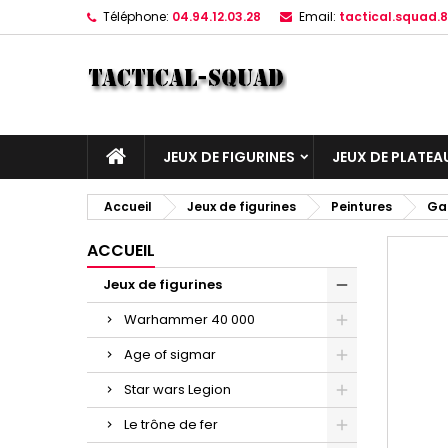
Téléphone:
04.94.12.03.28
Email:
tactical.squad
JEUX DE FIGURINES
JEUX DE PLATEA
Accueil
Jeux de figurines
Peintures
Ga
ACCUEIL
Jeux de figurines
Warhammer 40 000
Age of sigmar
Star wars Legion
Le trône de fer