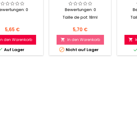
ewertungen:
0
Bewertungen:
0
B
Taille de pot: 18ml
Tai
Preis
Preis
5,65 €
5,70 €
In den Warenkorb
In den Warenkorb




Auf Lager
Nicht auf Lager