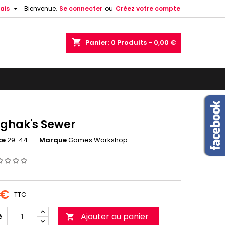

ais
Bienvenue,
Se connecter
ou
Créez votre compte
shopping_cart
Panier:
0
Produits - 0,00 €
ghak's Sewer
ce
29-44
Marque
Games Workshop
 €
TTC
Ajouter au panier
é
