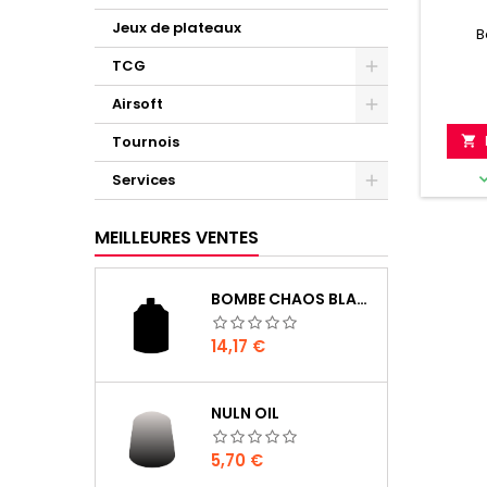
Jeux de plateaux
B
TCG
Airsoft
Tournois

Services
MEILLEURES VENTES
BOMBE CHAOS BLACK
Prix
14,17 €
NULN OIL
Prix
5,70 €