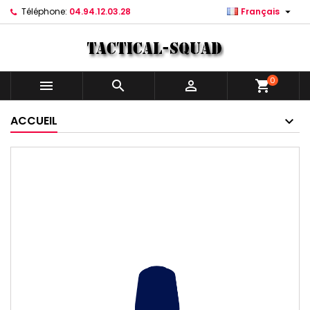

Téléphone:
04.94.12.03.28
Français
0



shopping_cart
ACCUEIL