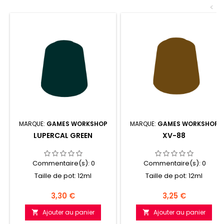
<
MARQUE:
GAMES WORKSHOP
MARQUE:
GAMES WORKSHOP
LUPERCAL GREEN
XV-88
Commentaire(s):
0
Commentaire(s):
0
Taille de pot: 12ml
Taille de pot: 12ml
Prix
Prix
3,30 €
3,25 €
Ajouter au panier
Ajouter au panier

