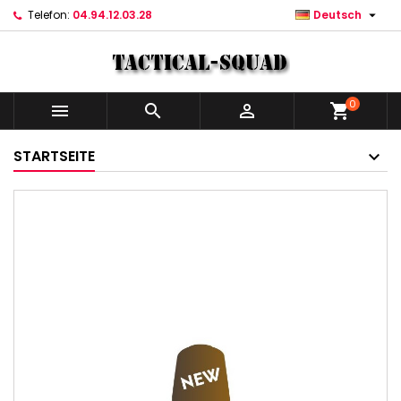

Telefon:
04.94.12.03.28
Deutsch
0



shopping_cart
STARTSEITE