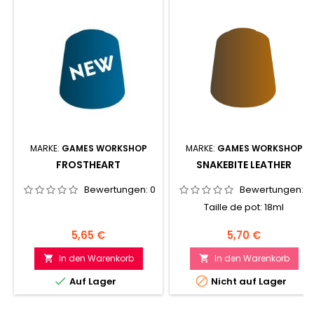
MARKE:
GAMES WORKSHOP
MARKE:
GAMES WORKSHOP
FROSTHEART
SNAKEBITE LEATHER
Bewertungen:
0
Bewertungen:
0
Taille de pot: 18ml
Preis
Preis
5,65 €
5,70 €
In den Warenkorb
In den Warenkorb




Auf Lager
Nicht auf Lager