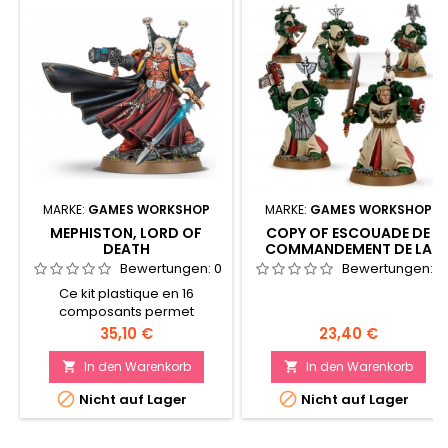
MARKE:
GAMES WORKSHOP
MARKE:
GAMES WORKSHOP
MEPHISTON, LORD OF
COPY OF ESCOUADE DE
DEATH
COMMANDEMENT DE LA
RAVENWING
Bewertungen:
0
Bewertungen:
0
Ce kit plastique en 16
composants permet
d'assembler un Mephiston,
Preis
Preis
35,10 €
23,40 €
Lord of Death, et il est fourni
avec un socle rond Citadel
In den Warenkorb
In den Warenkorb


de 40mm.


Nicht auf Lager
Nicht auf Lager