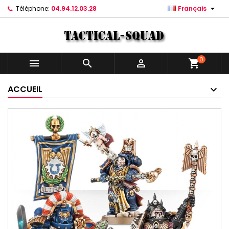

Téléphone:
04.94.12.03.28
Français
0



shopping_cart
ACCUEIL